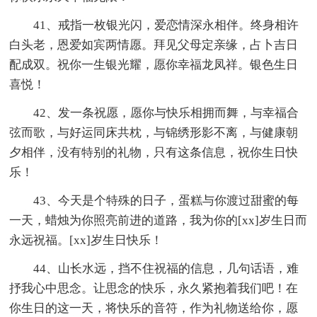
41、戒指一枚银光闪，爱恋情深永相伴。终身相许
白头老，恩爱如宾两情愿。拜见父母定亲缘，占卜吉日
配成双。祝你一生银光耀，愿你幸福龙凤祥。银色生日
喜悦！
42、发一条祝愿，愿你与快乐相拥而舞，与幸福合
弦而歌，与好运同床共枕，与锦绣形影不离，与健康朝
夕相伴，没有特别的礼物，只有这条信息，祝你生日快
乐！
43、今天是个特殊的日子，蛋糕与你渡过甜蜜的每
一天，蜡烛为你照亮前进的道路，我为你的[xx]岁生日而
永远祝福。[xx]岁生日快乐！
44、山长水远，挡不住祝福的信息，几句话语，难
抒我心中思念。让思念的快乐，永久紧抱着我们吧！在
你生日的这一天，将快乐的音符，作为礼物送给你，愿