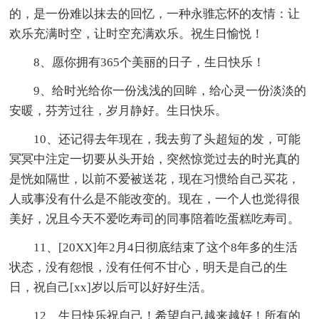
的，是一份难以抹去的回忆，一种永骓忘怀的友情：让
欢乐充满时空，让时空充满欢乐。祝生日愉悦！
8、愿你拥有365个美丽的日子，生日快乐！
9、给时光给你一份浅浅的回眸，给心灵一份淡淡的
安暖，芬芳过往，岁月静好。生日快乐。
10、还记得去年现在，我去剪了头超短的发，可能
冥冥中注定一切要从头开始，突然惊觉过去的时光真的
是恍如隔世，以前不爱被送花，现在习惯给自己买花，
人或事没有什么是不能改变的。现在，一个人也觉得很
美好，况且今天不爱吃寿司的同事陪着吃蛋糕吃寿司。
11、[20XX]年2月4日彻底结束了这个8年多的生活
状态，没有怨恨，没有任何不甘心，明天是自己的生
日，祝自己[xx]岁以后可以好好生活。
12、生日快乐祝自己！希望自己越来越好！所有的