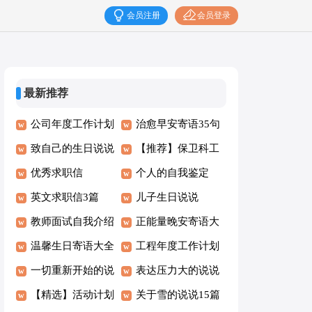
会员注册
会员登录
最新推荐
公司年度工作计划
治愈早安寄语35句
模板7篇
致自己的生日说说
精选
【推荐】保卫科工
优秀求职信
作计划四篇
个人的自我鉴定
英文求职信3篇
儿子生日说说
教师面试自我介绍
正能量晚安寄语大
15篇
温馨生日寄语大全
全（通用80句）
工程年度工作计划
80句
一切重新开始的说
汇总八篇
表达压力大的说说
说
【精选】活动计划
关于雪的说说15篇