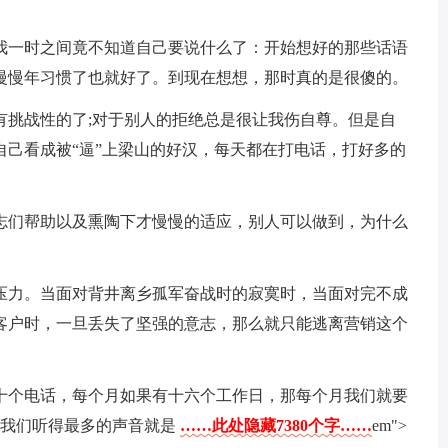
我一时之间竟不知道自己要说什么了：开始想好的那些话语
慢慢年习惯了也就好了。到现在想想，那时真的是很傻的。
有挑战性的了;对于别人的拒绝总是很让我伤自尊。但是自
自己看成被“逼”上梁山的好汉，每天都在打电话，打好多的
志们帮助以及熏陶下才慢慢的适应，别人可以做到，为什么
压力。当面对背井离乡孤军奋战时的寂寞时，当面对完不成
客户时，一旦丢失了坚强的意志，那么就只能逃离营销这个
十个电话，每个月如果有十六个工作日，那每个月我们就要
，我们听得最多的声音就是
……此处隐藏7380个字……
em">