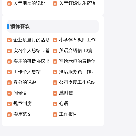
范文8篇
关于朋友的说说
关于订婚快乐寄语
（精选30句）
猜你喜欢
企业质量月的活动
小学体育教师工作
总结15篇
实习个人总结13篇
总结
英语介绍信 10篇
实用的租赁协议书
写给老师的表扬信
集合六篇
工作个人总结
酒店服务员工作计
春分的说说
划
公司季度工作总结
问候语
感谢信
规章制度
心语
实用范文
工作报告